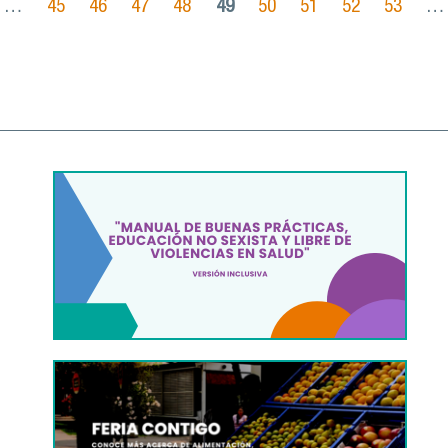
…
45
46
47
48
49
50
51
52
53
…