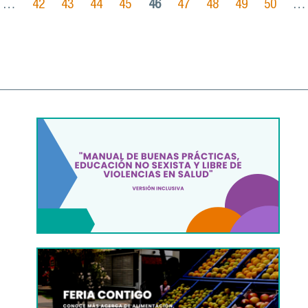
…
42
43
44
45
46
47
48
49
50
…