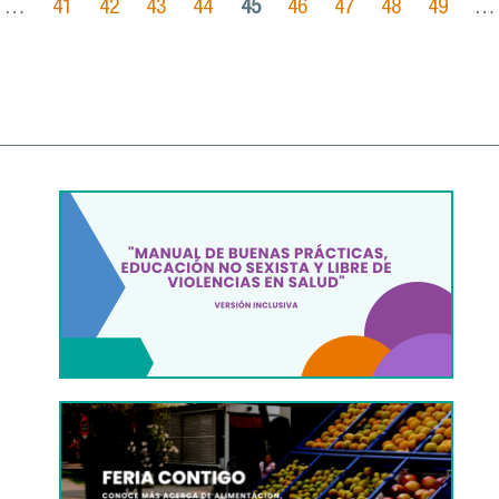
…
41
42
43
44
45
46
47
48
49
…