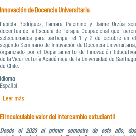
Innovación de Docencia Universitaria
Fabiola Rodríguez, Tamara Palomino y Jaime Urzúa son
docentes de la Escuela de Terapia Ocupacional que fueron
seleccionados para participar el 1 y 2 de octubre en el
segundo Seminario de Innovación de Docencia Universitaria,
organizado por el Departamento de Innovación Educativa
de la Vicerrectoría Académica de la Universidad de Santiago
de Chile.
Idioma
Español
Leer más
sobre Tres buenas prácticas de académicos de
Terapia Ocupacional se presentaron en 2do
Seminario de Innovación de Docencia
El incalculable valor del intercambio estudiantil
Universitaria
Desde el 2023 al primer semestre de este año, dos