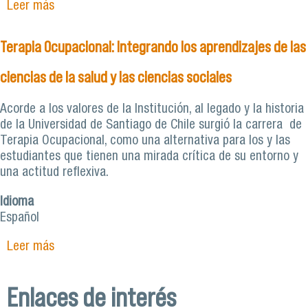
Leer más
sobre Jefa de carrera de Terapia Ocupacional
Usach: “Las terapias ocupacionales se han hecho
un lugar por buscar el bien común de las
Terapia Ocupacional: Integrando los aprendizajes de las
personas”
ciencias de la salud y las ciencias sociales
Acorde a los valores de la Institución, al legado y la historia
de la Universidad de Santiago de Chile surgió la carrera de
Terapia Ocupacional, como una alternativa para los y las
estudiantes que tienen una mirada crítica de su entorno y
una actitud reflexiva.
Idioma
Español
Leer más
sobre Terapia Ocupacional: Integrando los
aprendizajes de las ciencias de la salud y las
ciencias sociales
Enlaces de interés