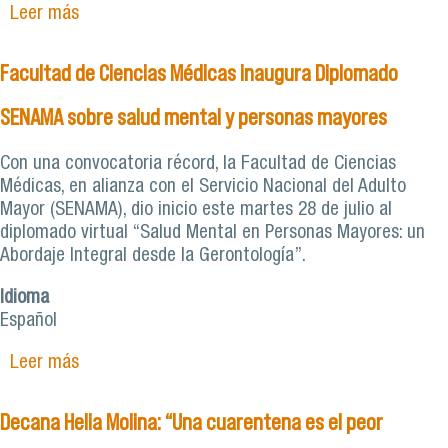
Leer más
sobre Opinión | La pandemia de problemas de
salud mental post coronavirus: la vacuna está en
la mesa
Facultad de Ciencias Médicas inaugura Diplomado
SENAMA sobre salud mental y personas mayores
Con una convocatoria récord, la Facultad de Ciencias
Médicas, en alianza con el Servicio Nacional del Adulto
Mayor (SENAMA), dio inicio este martes 28 de julio al
diplomado virtual “Salud Mental en Personas Mayores: un
Abordaje Integral desde la Gerontología”.
Idioma
Español
Leer más
sobre Facultad de Ciencias Médicas inaugura
Diplomado SENAMA sobre salud mental y
personas mayores
Decana Helia Molina: “Una cuarentena es el peor