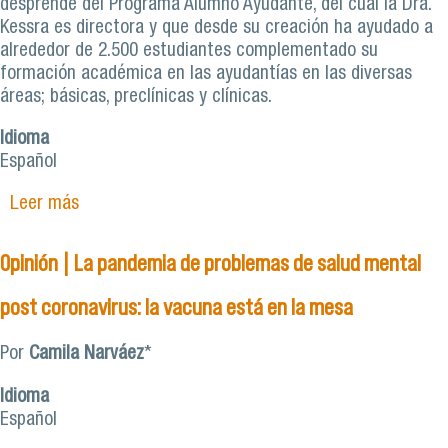
desprende del Programa Alumno Ayudante, del cual la Dra.
Kessra es directora y que desde su creación ha ayudado a
alrededor de 2.500 estudiantes complementado su
formación académica en las ayudantías en las diversas
áreas; básicas, preclínicas y clínicas.
Idioma
Español
Leer más
sobre “Salud mental y convivencia post
pandemia: Hacia una nueva forma de
relacionarnos” es el nombre de la próxima
Opinión | La pandemia de problemas de salud mental
versión de la Jornada Científica Nacional de
Estudiantes de Ciencias Médicas
post coronavirus: la vacuna está en la mesa
Por
Camila Narváez
*
Idioma
Español