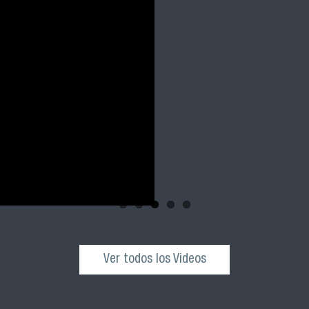
y 2023 FACIM
Revive la ceremonia 
cohortes 2021, 2022 
nuestra facultad
Ver todos los Videos