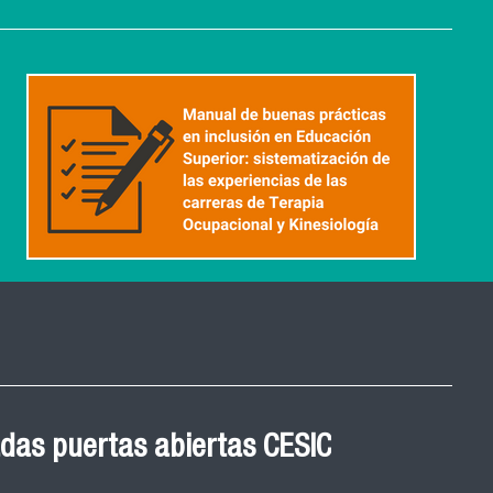
 Graduación Magíster en
 cohortes años 2021, 2022