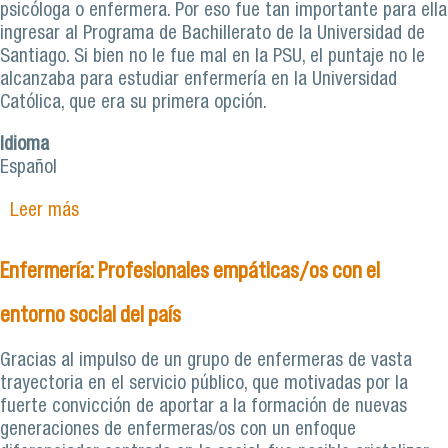
psicóloga o enfermera. Por eso fue tan importante para ella
ingresar al Programa de Bachillerato de la Universidad de
Santiago. Si bien no le fue mal en la PSU, el puntaje no le
alcanzaba para estudiar enfermería en la Universidad
Católica, que era su primera opción.
Idioma
Español
Leer más
sobre Cecilia Iriarte, Bachiller en Ciencias y
Humanidades. Licenciada en Enfermería: “Donde
voy digo con orgullo que soy de la Usach. Soy
Enfermería: Profesionales empáticas/os con el
promotora de cambios”
entorno social del país
Gracias al impulso de un grupo de enfermeras de vasta
trayectoria en el servicio público, que motivadas por la
fuerte convicción de aportar a la formación de nuevas
generaciones de enfermeras/os con un enfoque