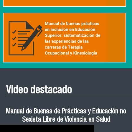
Video destacado
Roberto Vera invita a la III Jornada de Neurociencia
Esteban Aedo: “El uso de tecnología en el deporte
Manual de Buenas de Prácticas y Educación no
Ceremonia de Graduación Magíster en Salud
Jornadas puertas abiertas CESIC
Pública cohortes años 2021, 2022 y 2023 FACIMED
tiene directa relación con la inversión económica”
Sexista Libre de Violencia en Salud
e Inteligencia Artificial 2025