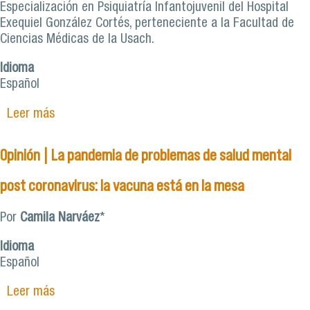
Especialización en Psiquiatría Infantojuvenil del Hospital
Exequiel González Cortés, perteneciente a la Facultad de
Ciencias Médicas de la Usach.
Idioma
Español
Leer más
sobre Ciclo de jornadas académicas online
abordan efectos de la pandemia en la salud
mental de niños y jóvenes
Opinión | La pandemia de problemas de salud mental
post coronavirus: la vacuna está en la mesa
Por
Camila Narváez
*
Idioma
Español
Leer más
sobre Opinión | La pandemia de problemas de
salud mental post coronavirus: la vacuna está en