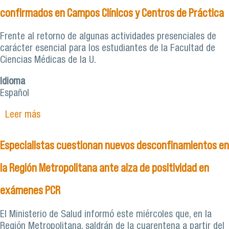
confirmados en Campos Clínicos y Centros de Práctica
Frente al retorno de algunas actividades presenciales de
carácter esencial para los estudiantes de la Facultad de
Ciencias Médicas de la U.
Idioma
Español
Leer más
sobre Académicos Facimed crean Protocolo de
prevención de COVID-19 y acción para casos
sospechosos y confirmados en Campos Clínicos y
Especialistas cuestionan nuevos desconfinamientos en
Centros de Práctica
la Región Metropolitana ante alza de positividad en
exámenes PCR
El Ministerio de Salud informó este miércoles que, en la
Región Metropolitana, saldrán de la cuarentena a partir del