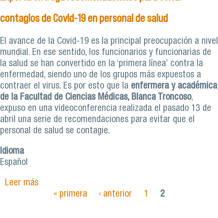
contagios de Covid-19 en personal de salud
El avance de la Covid-19 es la principal preocupación a nivel
mundial. En ese sentido, los funcionarios y funcionarias de
la salud se han convertido en la ‘primera línea’ contra la
enfermedad, siendo uno de los grupos más expuestos a
contraer el virus. Es por esto que la
enfermera y académica
de la Facultad de Ciencias Médicas, Blanca Troncoso
,
expuso en una videoconferencia realizada el pasado 13 de
abril una serie de recomendaciones para evitar que el
personal de salud se contagie.
Idioma
Español
Leer más
sobre Experta entrega recomendaciones para
evitar contagios de Covid-19 en personal de
« primera
‹ anterior
1
2
Páginas
salud