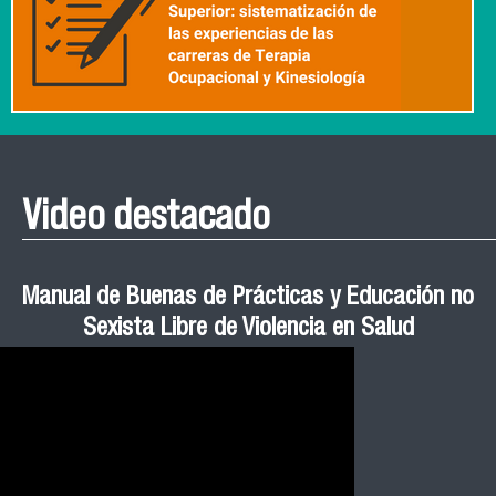
Video destacado
Roberto Vera invita a la III Jornada de Neurociencia
Esteban Aedo: “El uso de tecnología en el deporte
Manual de Buenas de Prácticas y Educación no
Ceremonia de Graduación Magíster en Salud
Jornadas puertas abiertas CESIC
Pública cohortes años 2021, 2022 y 2023 FACIMED
tiene directa relación con la inversión económica”
Sexista Libre de Violencia en Salud
e Inteligencia Artificial 2025