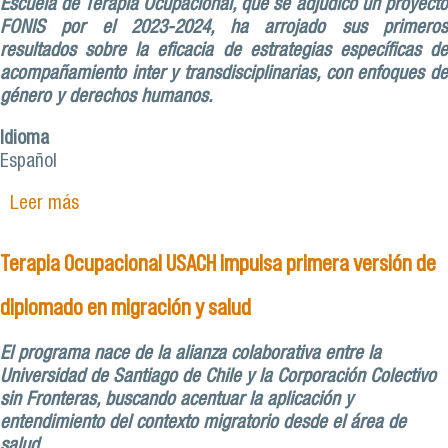
Escuela de Terapia Ocupacional, que se adjudicó un proyecto
FONIS por el 2023-2024, ha arrojado sus primeros
resultados sobre la eficacia de estrategias específicas de
acompañamiento inter y transdisciplinarias, con enfoques de
género y derechos humanos.
Idioma
Español
Leer más
sobre Equipo de mujeres de la Escuela de Terapia
Ocupacional, a través de un proyecto FONIS,
realizan investigación sobre estrategias y buenas
Terapia Ocupacional USACH impulsa primera versión de
prácticas, con enfoques de DDHH y Género
diplomado en migración y salud
El programa nace de la alianza colaborativa entre la
Universidad de Santiago de Chile y la Corporación Colectivo
sin Fronteras, buscando acentuar la aplicación y
entendimiento del contexto migratorio desde el área de
salud.