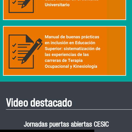
Video destacado
Roberto Vera invita a la III Jornada de Neurociencia
Esteban Aedo: “El uso de tecnología en el deporte
Manual de Buenas de Prácticas y Educación no
Ceremonia de Graduación Magíster en Salud
Jornadas puertas abiertas CESIC