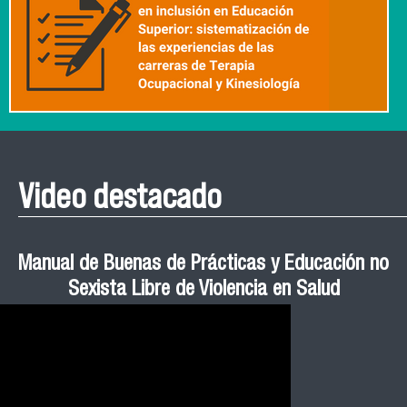
Video destacado
Roberto Vera invita a la III Jornada de Neurociencia
Esteban Aedo: “El uso de tecnología en el deporte
Manual de Buenas de Prácticas y Educación no
Ceremonia de Graduación Magíster en Salud
Jornadas puertas abiertas CESIC
Pública cohortes años 2021, 2022 y 2023 FACIMED
tiene directa relación con la inversión económica”
Sexista Libre de Violencia en Salud
e Inteligencia Artificial 2025