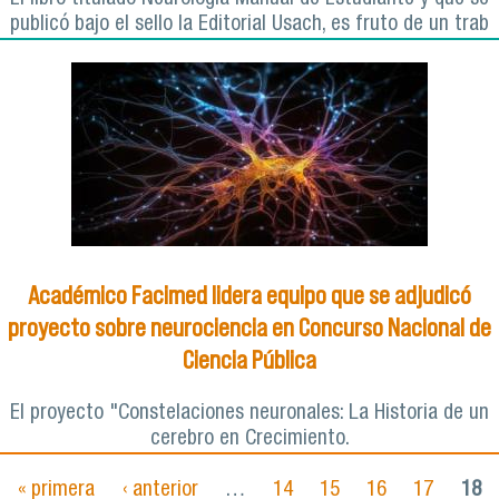
publicó bajo el sello la Editorial Usach, es fruto de un trab
Académico Facimed lidera equipo que se adjudicó
proyecto sobre neurociencia en Concurso Nacional de
Ciencia Pública
El proyecto "Constelaciones neuronales: La Historia de un
cerebro en Crecimiento.
« primera
‹ anterior
…
14
15
16
17
18