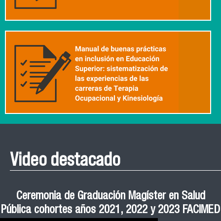
Video destacado
Roberto Vera invita a la III Jornada de Neurociencia
Esteban Aedo: “El uso de tecnología en el deporte
Manual de Buenas de Prácticas y Educación no
Ceremonia de Graduación Magíster en Salud
Jornadas puertas abiertas CESIC
Pública cohortes años 2021, 2022 y 2023 FACIMED
tiene directa relación con la inversión económica”
Sexista Libre de Violencia en Salud
e Inteligencia Artificial 2025