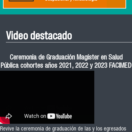
Video destacado
Roberto Vera invita a la III Jornada de Neurociencia
Esteban Aedo: “El uso de tecnología en el deporte
Manual de Buenas de Prácticas y Educación no
Ceremonia de Graduación Magíster en Salud
Jornadas puertas abiertas CESIC
Pública cohortes años 2021, 2022 y 2023 FACIMED
tiene directa relación con la inversión económica”
Sexista Libre de Violencia en Salud
e Inteligencia Artificial 2025
El académico Roberto Vera, de la Escuela de Kinesiología
Revive la ceremonia de graduación de las y los egresados