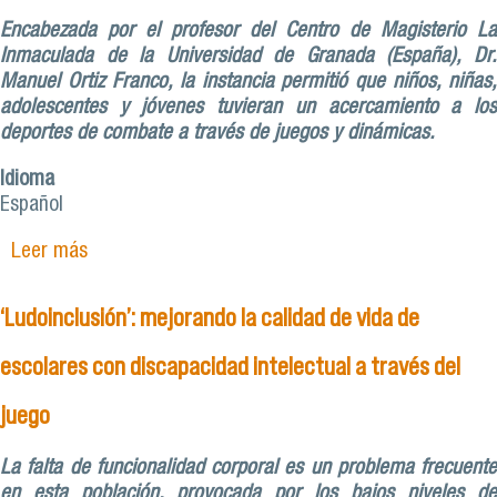
Encabezada por el profesor del Centro de Magisterio La
Inmaculada de la Universidad de Granada (España), Dr.
Manuel Ortiz Franco, la instancia permitió que niños, niñas,
adolescentes y jóvenes tuvieran un acercamiento a los
deportes de combate a través de juegos y dinámicas.
Idioma
Español
Leer más
sobre Proyecto VIME ‘Ludoinclusión’ da inicio a
sus actividades de 2024 con taller deportivo en
colegio para personas con discapacidad
‘Ludoinclusión’: mejorando la calidad de vida de
intelectual
escolares con discapacidad intelectual a través del
juego
La falta de funcionalidad corporal es un problema frecuente
en esta población, provocada por los bajos niveles de