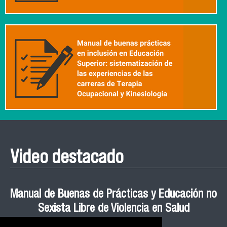
Video destacado
Roberto Vera invita a la III Jornada de Neurociencia
Esteban Aedo: “El uso de tecnología en el deporte
Manual de Buenas de Prácticas y Educación no
Ceremonia de Graduación Magíster en Salud
Jornadas puertas abiertas CESIC
Pública cohortes años 2021, 2022 y 2023 FACIMED
tiene directa relación con la inversión económica”
Sexista Libre de Violencia en Salud
e Inteligencia Artificial 2025