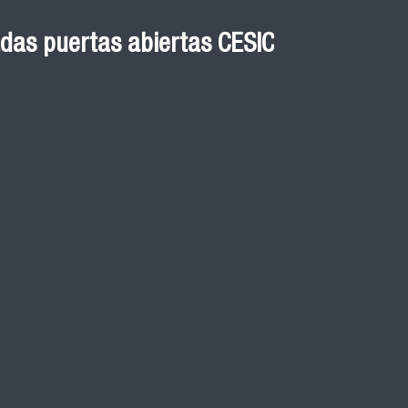
 Graduación Magíster en
das puertas abiertas CESIC
 cohortes años 2021, 2022
ED
de graduación de las y los egresados de los
y 2023 del Magister en Salud Pública de