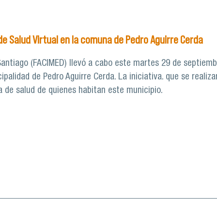
 Operativo de Salud y Educación Virtual para la comunidad d
de Salud Virtual en la comuna de Pedro Aguirre Cerda
Santiago (FACIMED) llevó a cabo este martes 29 de septiemb
ipalidad de Pedro Aguirre Cerda. La iniciativa. que se realiz
a de salud de quienes habitan este municipio.
o a Operativo de Salud Virtual en la comuna de Pedro Aguirr