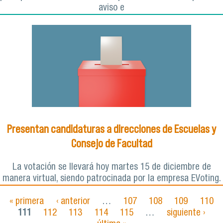
aviso e
Presentan candidaturas a direcciones de Escuelas y
Consejo de Facultad
La votación se llevará hoy martes 15 de diciembre de
manera virtual, siendo patrocinada por la empresa EVoting.
« primera
‹ anterior
…
107
108
109
110
Páginas
111
112
113
114
115
…
siguiente ›