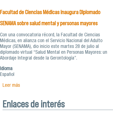
certificación en el marco del diplomado en
personas mayores realizado por Facimed y
Facultad de Ciencias Médicas inaugura Diplomado
Senama
SENAMA sobre salud mental y personas mayores
Con una convocatoria récord, la Facultad de Ciencias
Médicas, en alianza con el Servicio Nacional del Adulto
Mayor (SENAMA), dio inicio este martes 28 de julio al
diplomado virtual “Salud Mental en Personas Mayores: un
Abordaje Integral desde la Gerontología”.
Idioma
Español
Leer más
sobre Facultad de Ciencias Médicas inaugura
Diplomado SENAMA sobre salud mental y
personas mayores
Enlaces de interés