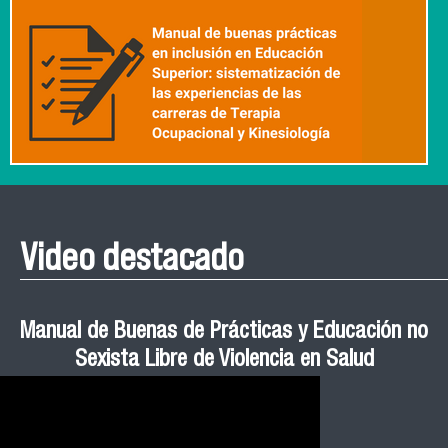
Video destacado
Roberto Vera invita a la III Jornada de Neurociencia
Esteban Aedo: “El uso de tecnología en el deporte
Manual de Buenas de Prácticas y Educación no
Ceremonia de Graduación Magíster en Salud
Jornadas puertas abiertas CESIC
Pública cohortes años 2021, 2022 y 2023 FACIMED
tiene directa relación con la inversión económica”
Sexista Libre de Violencia en Salud
e Inteligencia Artificial 2025