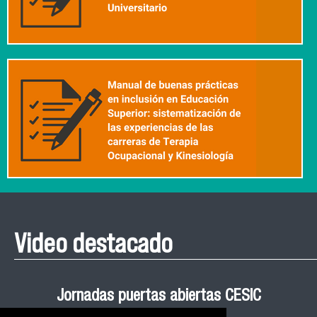
Video destacado
Roberto Vera invita a la III Jornada de Neurociencia
Esteban Aedo: “El uso de tecnología en el deporte
Manual de Buenas de Prácticas y Educación no
Ceremonia de Graduación Magíster en Salud
Jornadas puertas abiertas CESIC