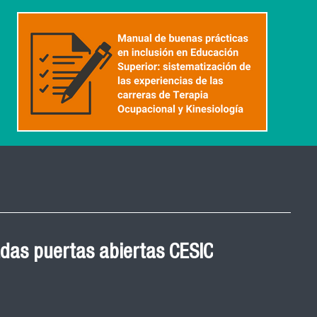
 Graduación Magíster en
das puertas abiertas CESIC
 cohortes años 2021, 2022
ED