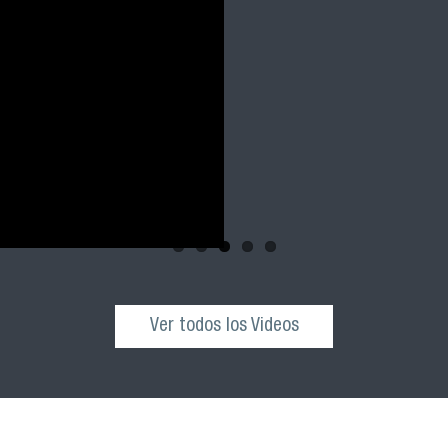
Revive la ceremonia 
cohortes 2021, 2022 
nuestra facultad
Ver todos los Videos