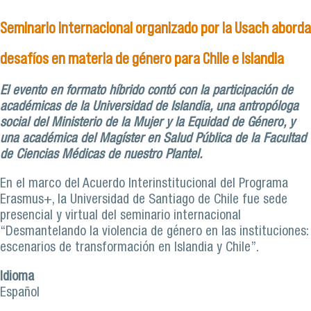
de compromiso con el Instituto Nacional del
Fútbol y la Federación de Fútbol de Chile que
Seminario internacional organizado por la Usach aborda
permitirá generar instancias colaborativas entre
las instituciones
desafíos en materia de género para Chile e Islandia
El evento en formato híbrido contó con la participación de
académicas de la Universidad de Islandia, una antropóloga
social del Ministerio de la Mujer y la Equidad de Género, y
una académica del Magíster en Salud Pública de la Facultad
de Ciencias Médicas de nuestro Plantel.
En el marco del Acuerdo Interinstitucional del Programa
Erasmus+, la Universidad de Santiago de Chile fue sede
presencial y virtual del seminario internacional
“Desmantelando la violencia de género en las instituciones:
escenarios de transformación en Islandia y Chile”.
Idioma
Español