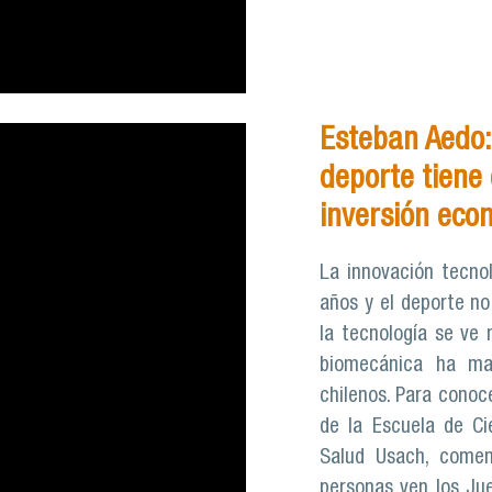
Esteban Aedo: 
deporte tiene 
inversión eco
La innovación tecno
años y el deporte no
la tecnología se ve 
biomecánica ha max
chilenos. Para conoc
de la Escuela de Cie
Salud Usach, come
personas ven los Ju