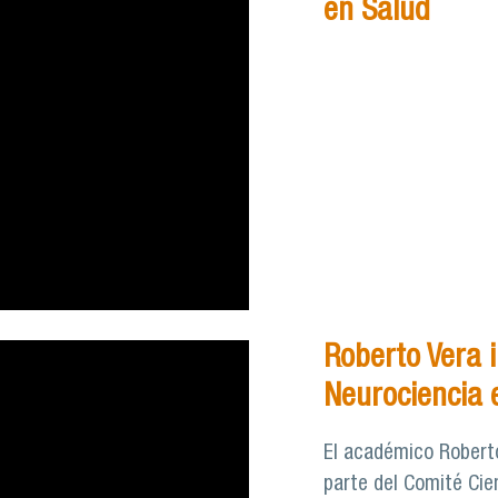
en Salud
Roberto Vera i
Neurociencia e
El académico Roberto
parte del Comité Cien