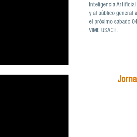
Inteligencia Artificia
y al público general 
el próximo sábado 04 
VIME USACH.
Jorna