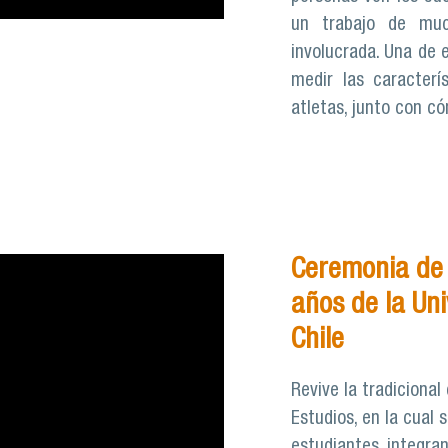
un trabajo de mu
involucrada. Una de 
medir las caracterí
atletas, junto con c
Ceremonia de 
años de la Un
Chile
Revive la tradiciona
Estudios, en la cual
estudiantes, integra