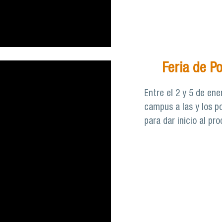
Feria de P
Entre el 2 y 5 de ene
campus a las y los po
para dar inicio al pr