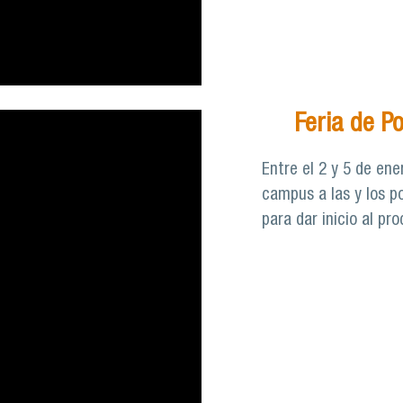
Feria de P
Entre el 2 y 5 de ene
campus a las y los po
para dar inicio al pr