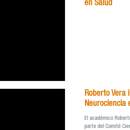
en Salud
Roberto Vera i
Neurociencia e
El académico Roberto
parte del Comité Cien