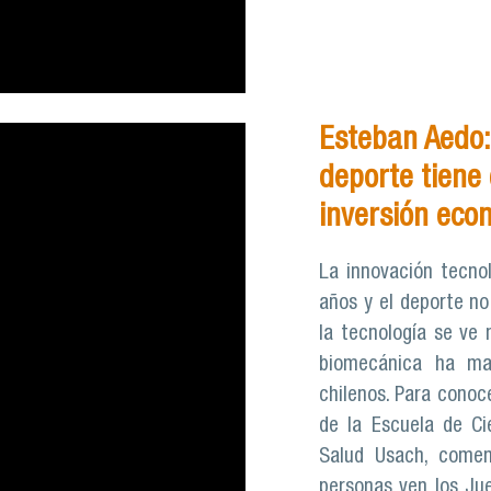
Esteban Aedo: 
deporte tiene 
inversión eco
La innovación tecno
años y el deporte no
la tecnología se ve 
biomecánica ha max
chilenos. Para conoc
de la Escuela de Cie
Salud Usach, come
personas ven los Ju