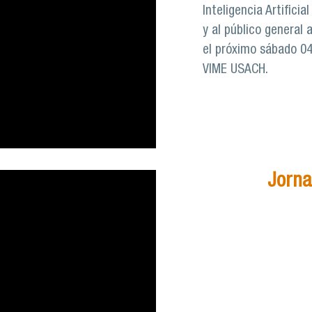
Inteligencia Artificia
y al público general 
el próximo sábado 04 
VIME USACH.
Jorna