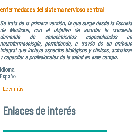
enfermedades del sistema nervioso central
Se trata de la primera versión, la que surge desde la Escuela
de Medicina, con el objetivo de abordar la creciente
demanda de conocimientos especializados en
neurofarmacología, permitiendo, a través de un enfoque
integral que incluye aspectos biológicos y clínicos, actualizar
y capacitar a profesionales de la salud en este campo.
Idioma
Español
Leer más
sobre Diplomado de Neurofarmacología: una
apuesta por la actualización y especialización en
el tratamiento de enfermedades del sistema
Enlaces de interés
nervioso central