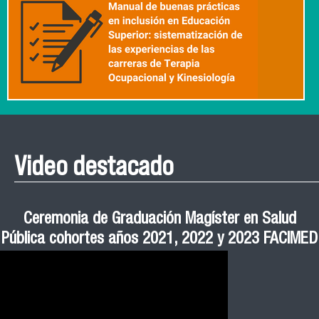
Video destacado
Roberto Vera invita a la III Jornada de Neurociencia
Esteban Aedo: “El uso de tecnología en el deporte
Manual de Buenas de Prácticas y Educación no
Ceremonia de Graduación Magíster en Salud
Jornadas puertas abiertas CESIC
Pública cohortes años 2021, 2022 y 2023 FACIMED
tiene directa relación con la inversión económica”
Sexista Libre de Violencia en Salud
e Inteligencia Artificial 2025