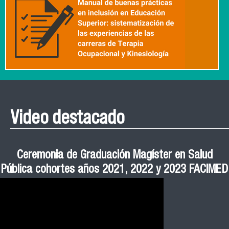
Video destacado
Roberto Vera invita a la III Jornada de Neurociencia
Esteban Aedo: “El uso de tecnología en el deporte
Manual de Buenas de Prácticas y Educación no
Ceremonia de Graduación Magíster en Salud
Jornadas puertas abiertas CESIC
Pública cohortes años 2021, 2022 y 2023 FACIMED
tiene directa relación con la inversión económica”
Sexista Libre de Violencia en Salud
e Inteligencia Artificial 2025