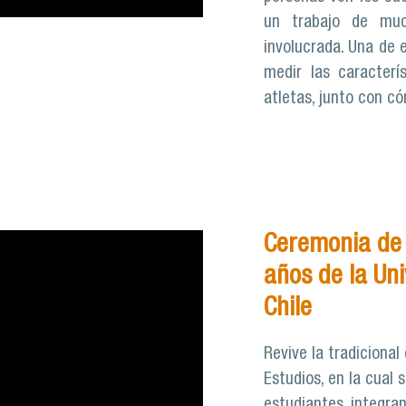
un trabajo de mu
involucrada. Una de 
medir las caracterí
atletas, junto con c
Ceremonia de 
años de la Un
Chile
Revive la tradiciona
Estudios, en la cual
estudiantes, integra