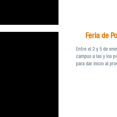
Feria de P
Entre el 2 y 5 de ene
campus a las y los po
para dar inicio al pr