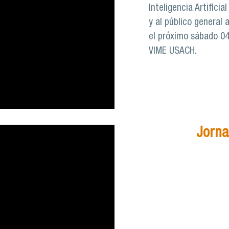
Inteligencia Artificia
y al público general 
el próximo sábado 04 
VIME USACH.
Jorna