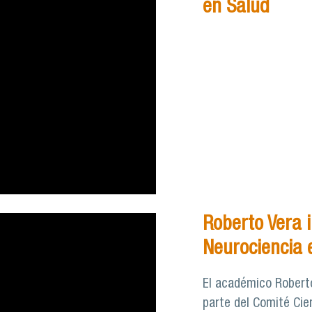
en Salud
Roberto Vera i
Neurociencia e
El académico Roberto
parte del Comité Cien