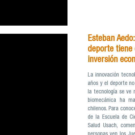
Esteban Aedo: 
deporte tiene 
inversión eco
La innovación tecno
años y el deporte no
la tecnología se ve 
biomecánica ha max
chilenos. Para conoc
de la Escuela de Cie
Salud Usach, come
personas ven los Ju