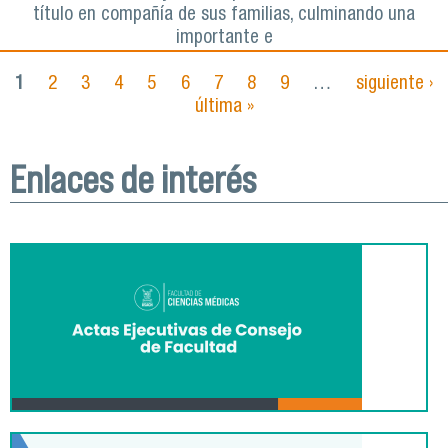
título en compañía de sus familias, culminando una
importante e
1
2
3
4
5
6
7
8
9
…
siguiente ›
Páginas
última »
Enlaces de interés