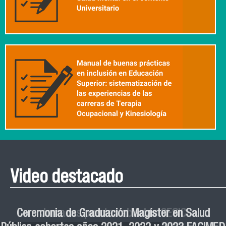
Video destacado
Roberto Vera invita a la III Jornada de Neurociencia
Esteban Aedo: “El uso de tecnología en el deporte
Manual de Buenas de Prácticas y Educación no
Ceremonia de Graduación Magíster en Salud
Jornadas puertas abiertas CESIC