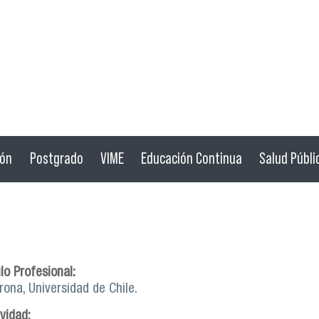
ión
Postgrado
VIME
Educación Continua
Salud Públi
lo Profesional:
ona, Universidad de Chile.
ividad: