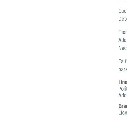
Cue
Det
Tie
Ade
Nac
Es 
par
Lín
Polí
Ado
Gra
Lic