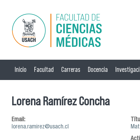
Pasar al contenido principal
Inicio
Facultad
Carreras
Docencia
Investigac
Lorena Ramírez Concha
Email:
Títu
lorena.ramirez@usach.cl
Matr
Act