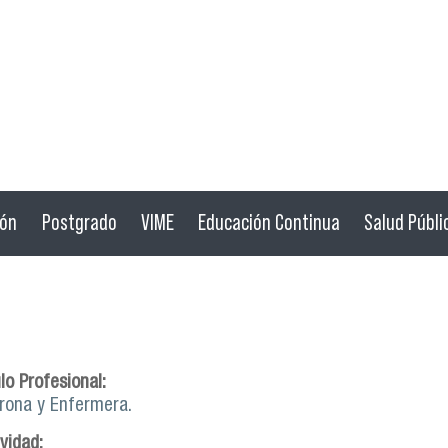
ión
Postgrado
VIME
Educación Continua
Salud Públi
lo Profesional:
rona y Enfermera.
ividad: