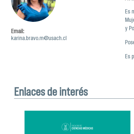
Es 
Muje
y Po
Email:
karina.bravo.m@usach.cl
Pos
Es 
Enlaces de interés