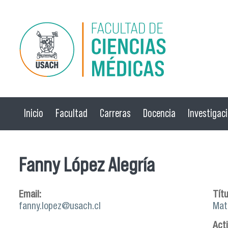
Pasar al contenido principal
Inicio
Facultad
Carreras
Docencia
Investigac
Fanny López Alegría
Email:
Títu
fanny.lopez@usach.cl
Mat
Act