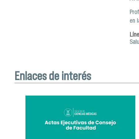
Pro
en l
Lín
Salu
Enlaces de interés