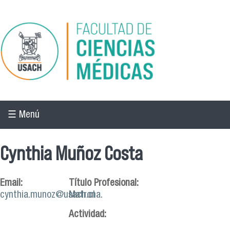
Pasar al contenido principal
☰ Menú
Cynthia Muñoz Costa
Email:
Título Profesional:
cynthia.munoz@usach.cl
Matrona.
Actividad: