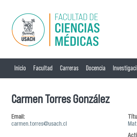
Pasar al contenido principal
Inicio
Facultad
Carreras
Docencia
Investigac
Carmen Torres González
Email:
Títu
carmen.torres@usach.cl
Mat
Act