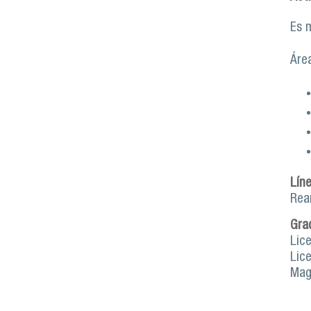
Es 
Área
Lín
Rea
Gra
Lice
Lic
Mag