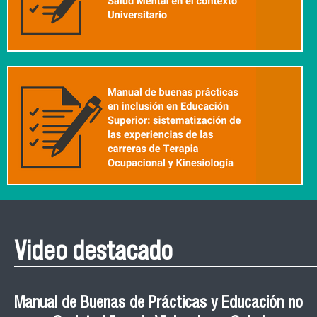
Video destacado
Roberto Vera invita a la III Jornada de Neurociencia
Esteban Aedo: “El uso de tecnología en el deporte
Manual de Buenas de Prácticas y Educación no
Ceremonia de Graduación Magíster en Salud
Jornadas puertas abiertas CESIC