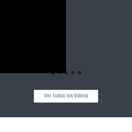
parte del Comité Cien
Inteligencia Artificia
y al público general 
el próximo sábado 04 
VIME USACH.
Ver todos los Videos