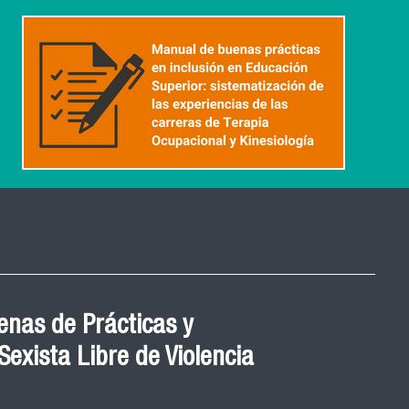
nvita a la III Jornada de
 Inteligencia Artificial 2025
 Vera, de la Escuela de Kinesiología Facimed y