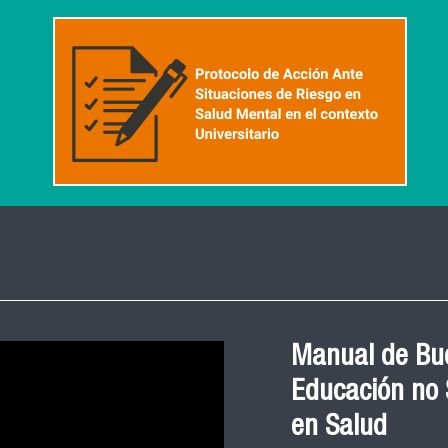
Roberto Vera i
Neurociencia e
El académico Roberto