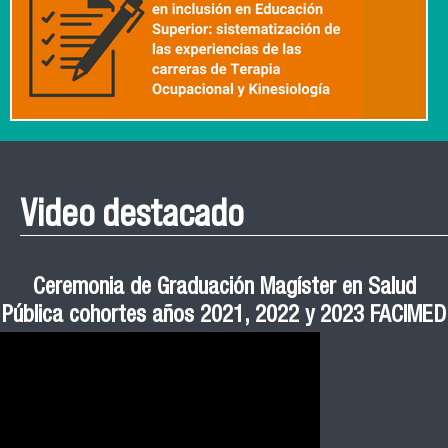
Video destacado
Roberto Vera invita a la III Jornada de Neurociencia
Esteban Aedo: “El uso de tecnología en el deporte
Manual de Buenas de Prácticas y Educación no
Ceremonia de Graduación Magíster en Salud
Jornadas puertas abiertas CESIC
Pública cohortes años 2021, 2022 y 2023 FACIMED
tiene directa relación con la inversión económica”
Sexista Libre de Violencia en Salud
e Inteligencia Artificial 2025