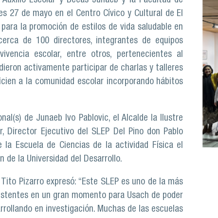
 Auxilio Escolar y Becas Junaeb y la Facultad de
s 27 de mayo en el Centro Cívico y Cultural de El
 para la promoción de estilos de vida saludable en
erca de 100 directores, integrantes de equipos
vivencia escolar, entre otros, pertenecientes al
dieron activamente participar de charlas y talleres
icien a la comunidad escolar incorporando hábitos
al(s) de Junaeb Ivo Pablovic, el Alcalde la Ilustre
, Director Ejecutivo del SLEP Del Pino don Pablo
 la Escuela de Ciencias de la actividad Física el
n de la Universidad del Desarrollo.
 Tito Pizarro expresó: “Este SLEP es uno de la más
sistentes en un gran momento para Usach de poder
rrollando en investigación. Muchas de las escuelas