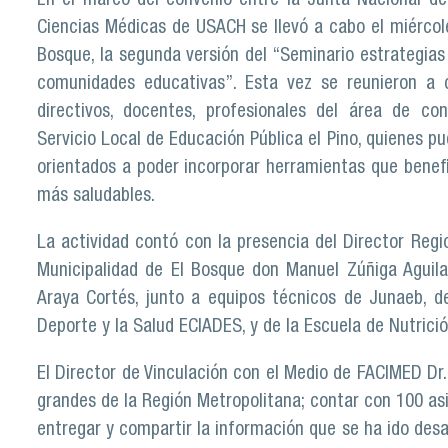
En el marco del convenio entre la Junta Nacional de
Ciencias Médicas de USACH se llevó a cabo el miércole
Bosque, la segunda versión del “Seminario estrategias
comunidades educativas”. Esta vez se reunieron a c
directivos, docentes, profesionales del área de con
Servicio Local de Educación Pública el Pino, quienes pu
orientados a poder incorporar herramientas que benef
más saludables.
La actividad contó con la presencia del Director Region
Municipalidad de El Bosque don Manuel Zúñiga Aguilar
Araya Cortés, junto a equipos técnicos de Junaeb, de
Deporte y la Salud ECIADES, y de la Escuela de Nutrició
El Director de Vinculación con el Medio de FACIMED Dr.
grandes de la Región Metropolitana; contar con 100 a
entregar y compartir la información que se ha ido desa