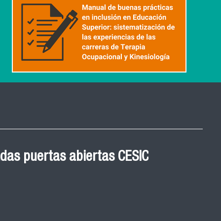
 Graduación Magíster en
 cohortes años 2021, 2022
ED
de graduación de las y los egresados de los