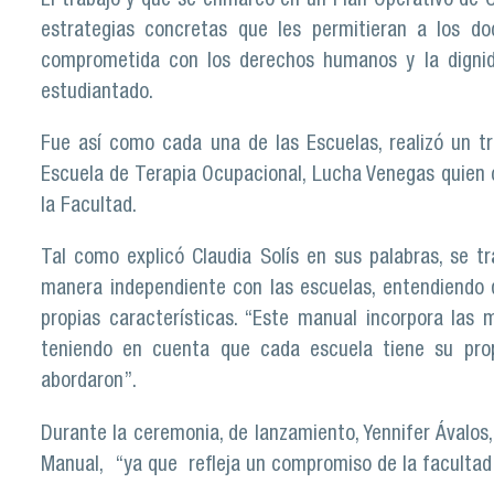
El trabajo y que se enmarcó en un Plan Operativo de C
estrategias concretas que les permitieran a los do
comprometida con los derechos humanos y la dignid
estudiantado.
Fue así como cada una de las Escuelas, realizó un tr
Escuela de Terapia Ocupacional, Lucha Venegas quien c
la Facultad.
Tal como explicó Claudia Solís en sus palabras, se t
manera independiente con las escuelas, entendiendo q
propias características. “Este manual incorpora las m
teniendo en cuenta que cada escuela tiene su pro
abordaron”.
Durante la ceremonia, de lanzamiento, Yennifer Ávalo
Manual, “ya que refleja un compromiso de la facultad