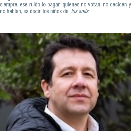
siempre, ese ruido lo pagan quienes no votan, no deciden y
no hablan, es decir, los niños del
ius solis
.