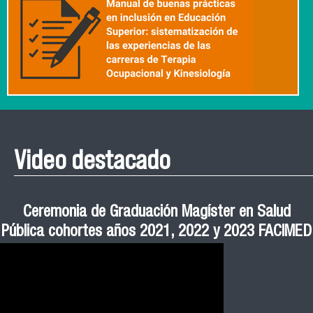
Video destacado
Roberto Vera invita a la III Jornada de Neurociencia
Esteban Aedo: “El uso de tecnología en el deporte
Manual de Buenas de Prácticas y Educación no
Ceremonia de Graduación Magíster en Salud
Jornadas puertas abiertas CESIC
Pública cohortes años 2021, 2022 y 2023 FACIMED
tiene directa relación con la inversión económica”
Sexista Libre de Violencia en Salud
e Inteligencia Artificial 2025