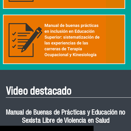
Video destacado
Roberto Vera invita a la III Jornada de Neurociencia
Esteban Aedo: “El uso de tecnología en el deporte
Manual de Buenas de Prácticas y Educación no
Ceremonia de Graduación Magíster en Salud
Jornadas puertas abiertas CESIC
Pública cohortes años 2021, 2022 y 2023 FACIMED
tiene directa relación con la inversión económica”
Sexista Libre de Violencia en Salud
e Inteligencia Artificial 2025