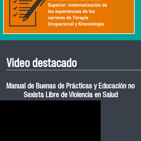
Video destacado
Roberto Vera invita a la III Jornada de Neurociencia
Esteban Aedo: “El uso de tecnología en el deporte
Manual de Buenas de Prácticas y Educación no
Ceremonia de Graduación Magíster en Salud
Jornadas puertas abiertas CESIC
Pública cohortes años 2021, 2022 y 2023 FACIMED
tiene directa relación con la inversión económica”
Sexista Libre de Violencia en Salud
e Inteligencia Artificial 2025