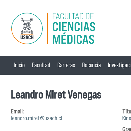
Pasar al contenido principal
Inicio
Facultad
Carreras
Docencia
Investigac
Leandro Miret Venegas
Email:
Títu
leandro.miret@usach.cl
Kin
Gra