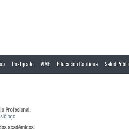
ión
Postgrado
VIME
Educación Continua
Salud Públi
lo Profesional:
esiólogo
dos académicos: