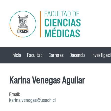
Pasar al contenido principal
Inicio
Facultad
Carreras
Docencia
Investigac
Karina Venegas Aguilar
Email:
karina.venegas@usach.cl