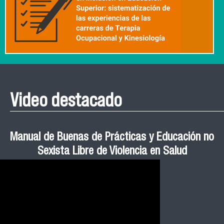
Video destacado
Roberto Vera invita a la III Jornada de Neurociencia
Esteban Aedo: “El uso de tecnología en el deporte
Manual de Buenas de Prácticas y Educación no
Ceremonia de Graduación Magíster en Salud
Jornadas puertas abiertas CESIC
Pública cohortes años 2021, 2022 y 2023 FACIMED
tiene directa relación con la inversión económica”
Sexista Libre de Violencia en Salud
e Inteligencia Artificial 2025