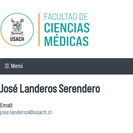
Pasar al contenido principal
☰ Menú
José Landeros Serendero
Email:
jose.landeros@usach.cl