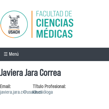
Pasar al contenido principal
☰ Menú
Javiera Jara Correa
Email:
Título Profesional:
javiera.jara.c@usach.cl
Kinesióloga