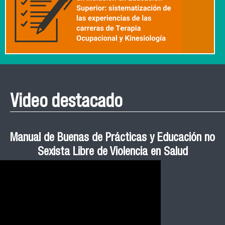
Video destacado
Roberto Vera invita a la III Jornada de Neurociencia
Esteban Aedo: “El uso de tecnología en el deporte
Manual de Buenas de Prácticas y Educación no
Ceremonia de Graduación Magíster en Salud
Jornadas puertas abiertas CESIC
Pública cohortes años 2021, 2022 y 2023 FACIMED
tiene directa relación con la inversión económica”
Sexista Libre de Violencia en Salud
e Inteligencia Artificial 2025