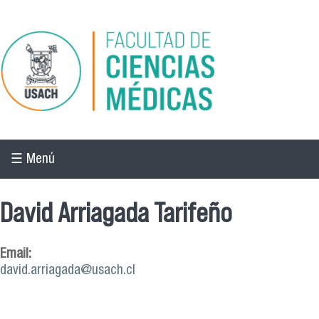
Pasar al contenido principal
☰ Menú
David Arriagada Tarifeño
Email:
david.arriagada@usach.cl